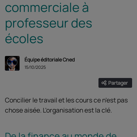
commerciale à
professeur des
écoles
Équipe éditoriale Cned
15/10/2025
Partager
Ouvrir les
Facebook
Twitter
Linke
Concilier le travail et les cours ce n'est pas
chose aisée. L'organisation est la clé.
De la finance au monde de