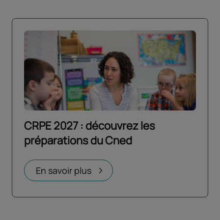
CRPE 2027 : découvrez les
préparations du Cned
Ouvrir dans un nouvel onglet
En savoir plus