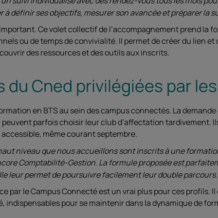
un suivi individualisé avec des rendez-vous tous les mois po
r à définir ses objectifs, mesurer son avancée et préparer la su
i important. Ce volet collectif de l’accompagnement prend la fo
ls ou de temps de convivialité. Il permet de créer du lien et 
ouvrir des ressources et des outils aux inscrits.
 du Cned privilégiées par les
formation en BTS au sein des campus connectés. La demande es
 peuvent parfois choisir leur club d’affectation tardivement. Il
ent accessible, même courant septembre.
 haut niveau que nous accueillons sont inscrits à une format
ore Comptabilité-Gestion. La formule proposée est parfaite
Elle leur permet de poursuivre facilement leur double parcours.
par le Campus Connecté est un vrai plus pour ces profils. Il 
 indispensables pour se maintenir dans la dynamique de for