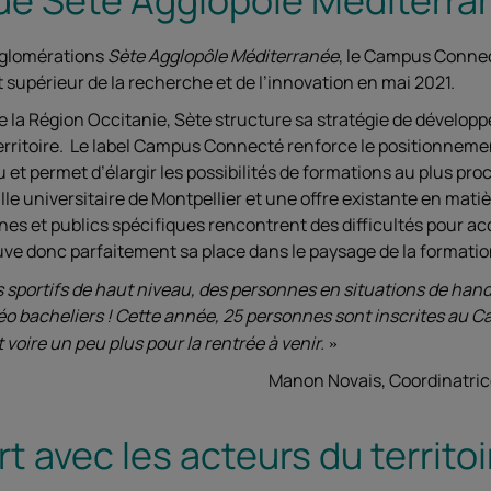
gglomérations
Sète Agglopôle Méditerranée
, le Campus Connect
 supérieur de la recherche et de l’innovation en mai 2021.
 de la Région Occitanie, Sète structure sa stratégie de développ
 territoire. Le label Campus Connecté renforce le positionnem
 et permet d’élargir les possibilités de formations au plus proc
ille universitaire de Montpellier et une offre existante en ma
nes et publics spécifiques rencontrent des difficultés pour a
e donc parfaitement sa place dans le paysage de la formatio
es sportifs de haut niveau, des personnes en situations de han
o bacheliers ! Cette année, 25 personnes sont inscrites au 
voire un peu plus pour la rentrée à venir.
Manon Novais, Coordinatri
rt avec les acteurs du territoi