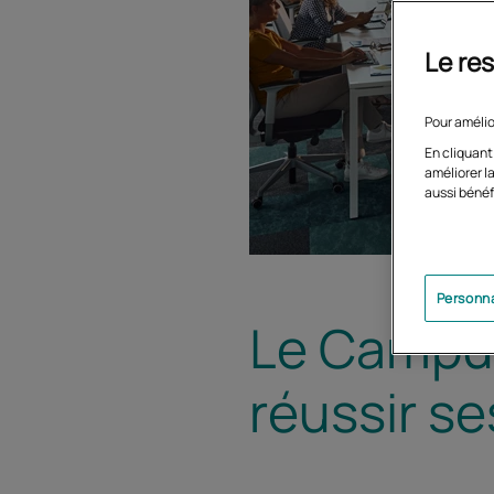
Le res
Pour amélio
En cliquant
améliorer la
aussi bénéf
Personna
Le Campus
réussir s