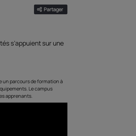
Partager
Ouvrir les liens de partage
Facebook
Twitter
LinkedIn
Email
ctés s’appuient sur une
re un parcours de formation à
 équipements. Le campus
ses apprenants.