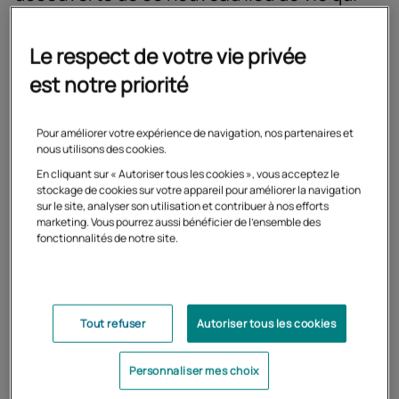
accueillera bientôt ses premiers étudiants.
Le respect de votre vie privée
est notre priorité
Une nouvelle approche de la
formation à distance
Pour améliorer votre expérience de navigation, nos partenaires et
nous utilisons des cookies.
En proposant un campus connecté à Maubeuge, la
En cliquant sur « Autoriser tous les cookies », vous acceptez le
stockage de cookies sur votre appareil pour améliorer la navigation
municipalité souhaitait offrir une nouvelle approche des
sur le site, analyser son utilisation et contribuer à nos efforts
apprentissages à distance pour les formations
marketing. Vous pourrez aussi bénéficier de l'ensemble des
supérieures.
fonctionnalités de notre site.
Nous avons souhaité proposer sur notre territoire un
nouveau service, pour que les personnes confrontées à
des freins de toutes sortes (manque de temps, manque
Tout refuser
Autoriser tous les cookies
de mobilité, freins économiques, etc.) puissent
envisager des études supérieures.
Personnaliser mes choix
Thibault Lerquet, coordinateur-tuteur du campus