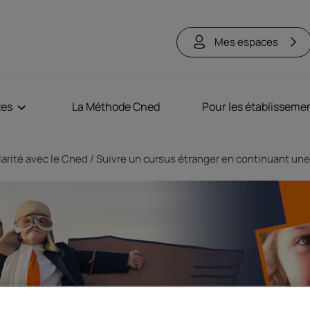
Mes espaces
tes
La Méthode Cned
Pour les établisseme
arité avec le Cned
Suivre un cursus étranger en continuant une 