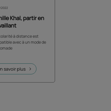
/2022
ille Khal, partir en
vaillant
colarité à distance est
atible avec à un mode de
nomade
n savoir plus