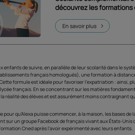
découvrez les formations
Ouvrir dans un nouvel onglet
En savoir plus
 enfants de suivre, en parallèle de leur scolarité dans le syst
établissements français homologués), une formation à distance
tte formule est idéale pour favoriser l’expatriation : ainsi, pl
de lycée français. En se concentrant sur les matières fondamenta
a réalité des élèves et est assurément moins contraignant qu
 pour qu'Alexa puisse commencer, à la maison, les bases de la 
ant sur un groupe Facebook de français vivant aux États-Unis q
rmation Cned après l'avoir expérimenté avec leurs enfants.