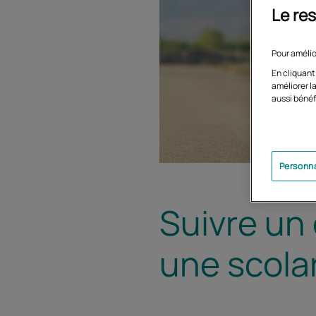
Le res
Pour amélio
En cliquant
améliorer la
aussi bénéf
Personna
Suivre un
une scolar