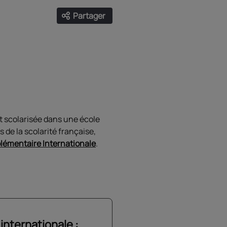
Partager
Ouvrir les liens de partage
Facebook
Twitter
LinkedIn
Email
est scolarisée dans une école
 de la scolarité française,
lémentaire Internationale
.
internationale :