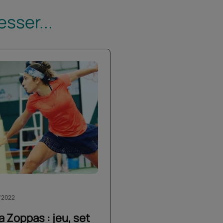
sser...
/2022
a Zoppas : jeu, set