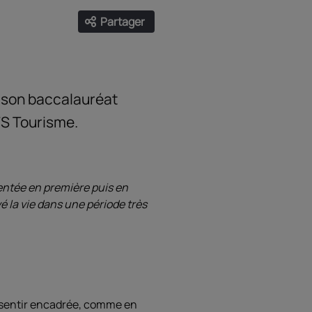
Partager
Ouvrir les liens de partage
Facebook
Twitter
LinkedIn
Email
é son baccalauréat
TS Tourisme.
mentée en première puis en
vé la vie dans une période très
e sentir encadrée, comme en