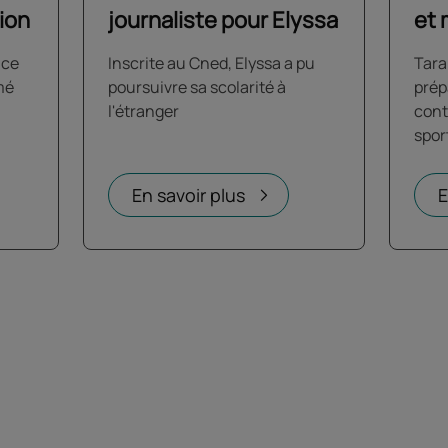
tion
journaliste pour Elyssa
et 
 ce
Inscrite au Cned, Elyssa a pu
Tara
mé
poursuivre sa scolarité à
prép
l'étranger
cont
spor
En savoir plus
E