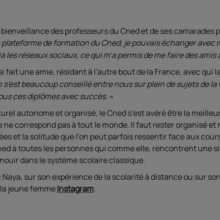
a bienveillance des professeurs du Cned et de ses camarades 
la plateforme de formation du Cned, je pouvais échanger avec m
ia les réseaux sociaux, ce qui m’a permis de me faire des amis 
i fait une amie, résidant à l'autre bout de la France, avec qu
 s'est beaucoup conseillé entre nous sur plein de sujets de la v
us ces diplômes avec succès.
rel autonome et organisé, le Cned s’est avéré être la meilleu
ce ne correspond pas à tout le monde. Il faut rester organisé et 
ées et la solitude que l’on peut parfois ressentir face aux cour
d à toutes les personnes qui comme elle, rencontrent une sit
nouir dans le système scolaire classique.
Naya, sur son expérience de la scolarité à distance ou sur s
z la jeune femme
Instagram
.