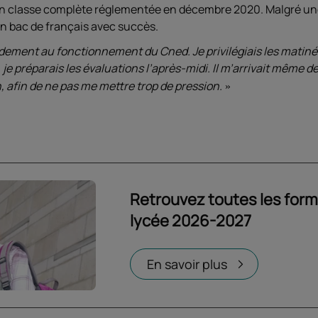
rs en classe complète réglementée en décembre 2020. Malgré une
n bac de français avec succès.
idement au fonctionnement du Cned. Je privilégiais les matin
, je préparais les évaluations l’après-midi. Il m’arrivait même 
, afin de ne pas me mettre trop de pression.
Retrouvez toutes les for
lycée 2026-2027
Ouvrir dans un nouvel onglet
En savoir plus