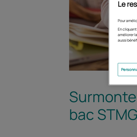
Le res
Pour amélio
En cliquant
améliorer la
aussi bénéf
Personna
Surmonter 
bac STMG 