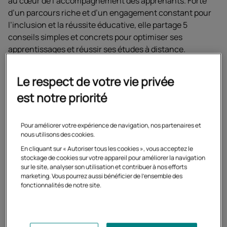
au cœur de l’accompagnement des apprenants. Forte
d’un parcours riche et d’un engagement constant pour
l’inclusion et la réussite éducative, elle partage 5
conseils simples et concrets pour optimiser ses
apprentissages et réussir ses études à distance.
Conseil n°1 : Garder la
Le respect de votre vie privée
est notre priorité
motivation grâce à des
objectifs réalistes
Pour améliorer votre expérience de navigation, nos partenaires et
nous utilisons des cookies.
La motivation ne se décrète pas : elle se construit. Pour
En cliquant sur « Autoriser tous les cookies », vous acceptez le
cela, il est essentiel de se fixer des objectifs clairs,
stockage de cookies sur votre appareil pour améliorer la navigation
sur le site, analyser son utilisation et contribuer à nos efforts
atteignables et progressifs.
marketing. Vous pourrez aussi bénéficier de l'ensemble des
fonctionnalités de notre site.
Rien n’est plus frustrant que de se fixer des objectifs
trop hauts et de ne pas les atteindre.
Marlène Richaud utilise souvent l’image de la montagne :