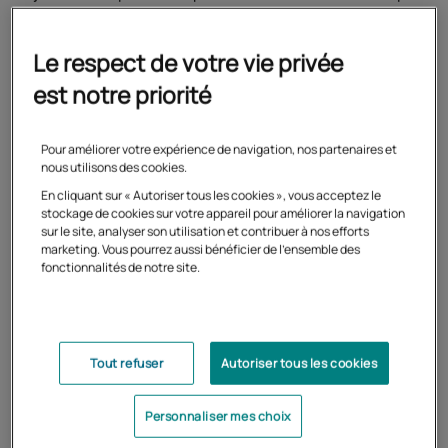
année.
En complément de votre préparation au
Cned
, nous vous
Le respect de votre vie privée
recommandons de vous entraîner sur les sujets des
est notre priorité
sessions précédentes du concours et de consulter les
rapports de jury pour comprendre les attentes du
concours et les écueils à éviter.
Pour améliorer votre expérience de navigation, nos partenaires et
nous utilisons des cookies.
En cliquant sur « Autoriser tous les cookies », vous acceptez le
stockage de cookies sur votre appareil pour améliorer la navigation
sur le site, analyser son utilisation et contribuer à nos efforts
marketing. Vous pourrez aussi bénéficier de l'ensemble des
fonctionnalités de notre site.
Tout refuser
Autoriser tous les cookies
Personnaliser mes choix