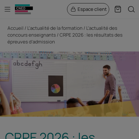
Menu
Rech
Espace client
Panier
Fil d'Ariane
Accueil
L'actualité de la formation
L’actualité des
concours enseignants
CRPE 2026 : les résultats des
épreuves d’admission
CRPE 2026 : les