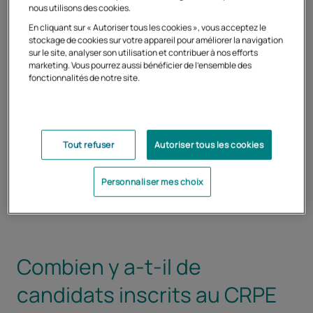
nous utilisons des cookies.
En cliquant sur « Autoriser tous les cookies », vous acceptez le
stockage de cookies sur votre appareil pour améliorer la navigation
sur le site, analyser son utilisation et contribuer à nos efforts
marketing. Vous pourrez aussi bénéficier de l'ensemble des
fonctionnalités de notre site.
CRPE 2027 : découvrez les
préparations du Cned
Ouvrir dans un nouvel onglet
Tout refuser
Autoriser tous les cookies
En savoir plus
Personnaliser mes choix
Combien y a-t-il de
candidats inscrits au CRPE