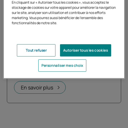
En cliquant sur « Autoriser tous les cookies », vous acceptez le
stockage de cookies sur votre appareil pour améliorer la navigation
sur le site, analyser son utilisation et contribuer à nos efforts
marketing. Vous pourrez aussi bénéficier de l'ensemble des
fonctionnalités de notre site.
Tout refuser
Autoriser tous les cookies
CRPE 2027 : découvrez les
Personnaliser mes choix
préparations du Cned
Ouvrir dans un nouvel onglet
En savoir plus