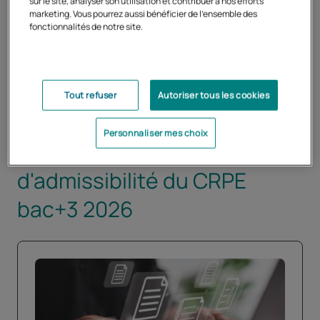
sur le site, analyser son utilisation et contribuer à nos efforts
Vous retrouverez ci-dessous les sujets d'admissibilité
marketing. Vous pourrez aussi bénéficier de l'ensemble des
fonctionnalités de notre site.
de la session 2026 du CRPE par groupement
académique.
Tout refuser
Autoriser tous les cookies
Retrouvez les sujets de la
Personnaliser mes choix
première épreuve
d'admissibilité du CRPE
bac+3 2026