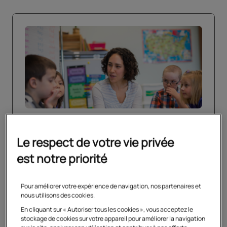
CRPE 2027 : découvrez les
préparations du Cned
Le respect de votre vie privée
est notre priorité
Ouvrir dans un nouvel onglet
En savoir plus
Pour améliorer votre expérience de navigation, nos partenaires et
nous utilisons des cookies.
En cliquant sur « Autoriser tous les cookies », vous acceptez le
stockage de cookies sur votre appareil pour améliorer la navigation