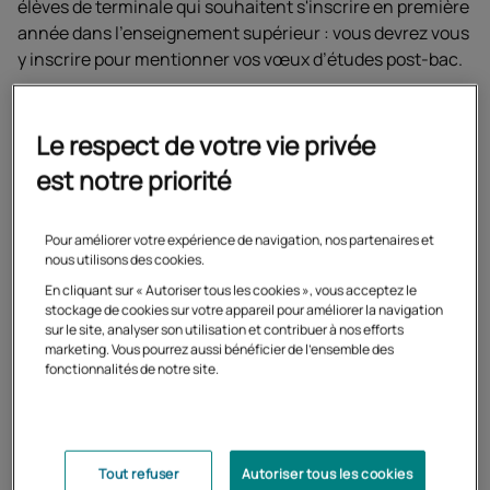
élèves de terminale qui souhaitent s'inscrire en première
année dans l'enseignement supérieur : vous devrez vous
y inscrire pour mentionner vos vœux d’études post-bac.
L'inscription à Parcoursup est obligatoire pour tous
Le respect de votre vie privée
les élèves de terminale qui souhaitent poursuivre
leurs études dans l'enseignement supérieur.
est notre priorité
Vous pouvez vous inscrire via Parcoursup aux formations
Pour améliorer votre expérience de navigation, nos partenaires et
post-bac dispensées à distance, dont
les formations du
nous utilisons des cookies.
Cned
.
En cliquant sur « Autoriser tous les cookies », vous acceptez le
stockage de cookies sur votre appareil pour améliorer la navigation
sur le site, analyser son utilisation et contribuer à nos efforts
Les inscriptions seront ouvertes du 19 janvier au 12
marketing. Vous pourrez aussi bénéficier de l'ensemble des
fonctionnalités de notre site.
mars 2026.
Si vous suivez votre terminale au Cned,
en
classe complète règlementée ou libre
, ou si vous
Tout refuser
Autoriser tous les cookies
souhaitez vous inscrire
en BTS au Cned après le bac
,