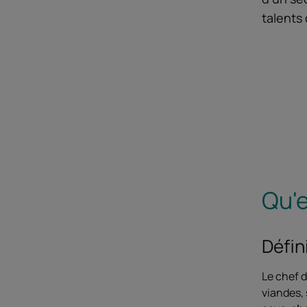
talents 
Qu'e
Défin
Le chef d
viandes, 