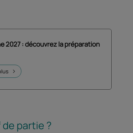
e 2027 : découvrez la préparation
un nouvel onglet
plus
 de partie ?