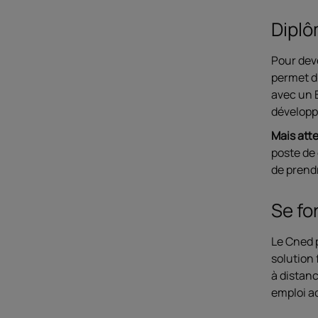
Diplô
Pour deve
permet d
avec un B
développ
Mais atte
poste de
de prendr
Se fo
Le Cned 
solution 
à distanc
emploi a