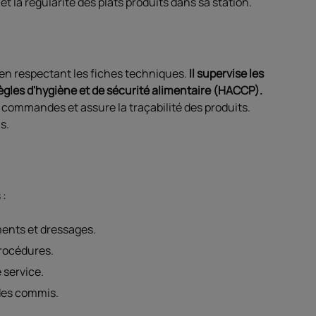
et la régularité des plats produits dans sa station.
n en respectant les fiches techniques.
Il supervise les
 règles d'hygiène et de sécurité alimentaire (HACCP).
es commandes et assure la traçabilité des produits.
s.
 :
ents et dressages.
procédures.
 service.
 des commis.