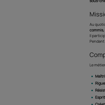
sous-che
Missi
Au quotid
commis, c
Il partic
Pendant l
Compé
Le métie
Maîtr
Rigueu
Résis
Esprit
Créati