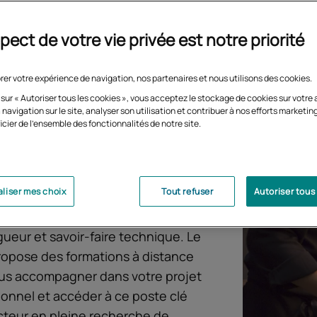
pect de votre vie privée est notre priorité
rer votre expérience de navigation, nos partenaires et nous utilisons des cookies.
 sur « Autoriser tous les cookies », vous acceptez le stockage de cookies sur votre 
 navigation sur le site, analyser son utilisation et contribuer à nos efforts marketin
icier de l'ensemble des fonctionnalités de notre site.
 de partie
occupe une place
liser mes choix
Tout refuser
Autoriser tous
 dans la brigade de cuisine.
Situé
e commis et le sous-chef, ce métier
gueur et savoir-faire technique. Le
opose des formations à distance
us accompagner dans votre projet
ionnel et accéder à ce poste clé
cteur en pleine recherche de