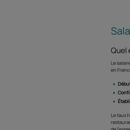
Sala
Quel e
Le salair
en Franc
Début
Confi
Établ
Le taux h
restauran
de l'expe