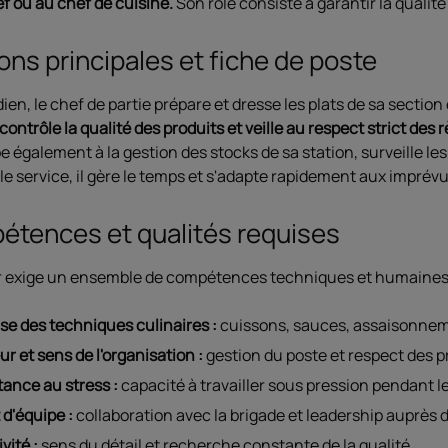
f ou au chef de cuisine.
Son rôle consiste à garantir la qualité 
ons principales et fiche de poste
ien, le chef de partie prépare et dresse les plats de sa sectio
ontrôle la qualité des produits et veille au respect strict des
ipe également à la gestion des stocks de sa station, surveille l
e service, il gère le temps et s'adapte rapidement aux imprévu
tences et qualités requises
r exige un ensemble de compétences techniques et humaines
ise des techniques culinaires :
cuissons, sauces, assaisonnem
r et sens de l'organisation :
gestion du poste et respect des 
tance au stress :
capacité à travailler sous pression pendant le
 d'équipe :
collaboration avec la brigade et leadership auprès
vité :
sens du détail et recherche constante de la qualité.