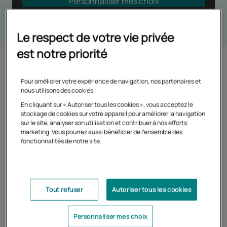
Personnaliser mes choix
Le respect de votre vie privée
est notre priorité
Pour améliorer votre expérience de navigation, nos partenaires et
nous utilisons des cookies.
En cliquant sur « Autoriser tous les cookies », vous acceptez le
stockage de cookies sur votre appareil pour améliorer la navigation
sur le site, analyser son utilisation et contribuer à nos efforts
marketing. Vous pourrez aussi bénéficier de l'ensemble des
fonctionnalités de notre site.
Tout refuser
Autoriser tous les cookies
04/04/2024
Personnaliser mes choix
Théo Curin, portrait d'un nageur