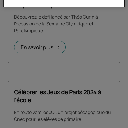
inspiré et inspirant
Découvrez le défi lancé par Théo Curin à
l'occasion de la Semaine Olympique et
Paralympique
En savoir plus
Célébrer les Jeux de Paris 2024 à
l'école
En route vers les JO : un projet pédagogique du
Cned pour les élèves de primaire