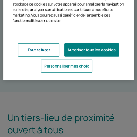
stockage de cookies sur votre appareil pour améliorer la navigation
tuteur, l'accompagnement des inscrits, Sylvain revient
sur le site, analyser son utilisation et contribuer à nos efforts
sur les points forts du dispositif.
marketing. Vous pourrez aussi bénéficier de l'ensemble des
fonctionnalités de notre site.
Youtube
Ce contenu vidéo est désactivé. Pour visualiser
cette vidéo, vous devez accepter les traceurs
Tout refuser
Autoriser tous les cookies
associés en acceptant les cookies vidéo.
Personnaliser mes choix
Personnaliser mes choix
Un tiers-lieu de proximité
ouvert à tous