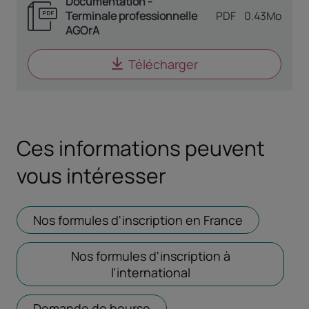
Documentation -
Terminale professionnelle
TYPE DE DOCUME
PDF
0.43Mo
AGOrA
Télécharger
le document
Docume
Ces informations peuvent
vous intéresser
Nos formules d'inscription en France
Ouvrir dans
Nos formules d'inscription à
l'international
Ouvrir dans un nouve
Demande de bourse
Ouvrir dans un nouvel ongl