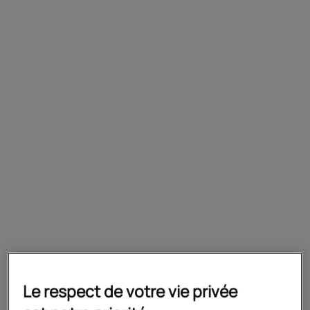
Objectifs
Préparer le baccalauréat
Prérequis
Avoir le niveau de première
professionnelle
Préparation
Formation complète en voie scolaire
Le respect de votre vie privée