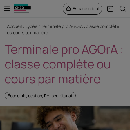
Menu
Rech
Espace client
Panier
Fil d'Ariane
Accueil
Lycée
Terminale pro AGOrA : classe complète
ou cours par matière
Terminale pro AGOrA :
classe complète ou
cours par matière
Économie, gestion, RH, secrétariat